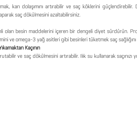
k, kan dolaşımını artırabilir ve saç köklerini güçlendirebilir. 
aparak saç dökülmesini azaltabilirsiniz.
li olan besin maddelerini içeren bir dengeli diyet sürdürün. Prot
tamini ve omega-3 yağ asitleri gibi besinleri tüketmek saç sağlığını
a Yıkamaktan Kaçının
utabilir ve saç dökülmesini artırabilir. Ilık su kullanarak saçınızı y