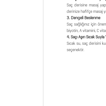
Saç derisine masaj yapma
derinize hafifçe masaj y
3. Dengeli Beslenme
Saç sağlığınız için önem
biyotin, A vitamini, C vi
4. Saçı Aşırı Sıcak Suyl
Sıcak su, saç derisini kur
seçenektir.