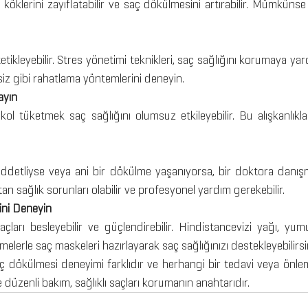
 köklerini zayıflatabilir ve saç dökülmesini artırabilir. Mümkünse
tikleyebilir. Stres yönetimi teknikleri, saç sağlığını korumaya yardı
z gibi rahatlama yöntemlerini deneyin.
ayın
kol tüketmek saç sağlığını olumsuz etkileyebilir. Bu alışkanlıkl
ddetliyse veya ani bir dökülme yaşanıyorsa, bir doktora danışm
an sağlık sorunları olabilir ve profesyonel yardım gerekebilir.
ini Deneyin
çları besleyebilir ve güçlendirebilir. Hindistancevizi yağı, yum
elerle saç maskeleri hazırlayarak saç sağlığınızı destekleyebilirsi
 dökülmesi deneyimi farklıdır ve herhangi bir tedavi veya önle
 düzenli bakım, sağlıklı saçları korumanın anahtarıdır.