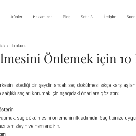
Ürünler
Hakkımızda
Blog
Satın Al
İletişim
Sada
dakikada okunur
lmesini Önlemek için 10 E
erkesin istediği bir şeydir, ancak saç dökülmesi sıkça karşılaşılan
sağlıklı saçları korumak için aşağıdaki önerilere göz atın:
österin
yapmak, saç dökülmesini önlemenin ilk adımıdır. Saç tipinize uyg
ızı temizleyin ve nemlendirin.
pın