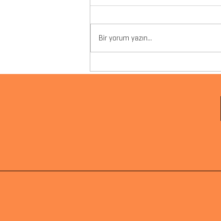
Bir yorum yazın...
Vegan Saç Bakımı: Bobel
Markasıyla Tanışın