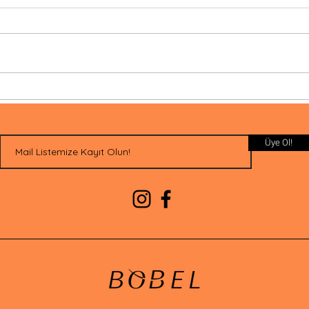
Sağlıklı Saçların En Önemli
Hayv
Sırrı: Beslenmek!
Ürün
Üye Ol!