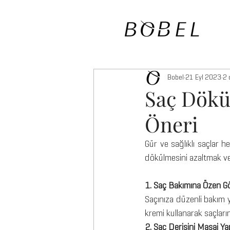
Bobel
21 Eyl 2023
2 
Saç Dökü
Öneri
Gür ve sağlıklı saçlar h
dökülmesini azaltmak ve 
1. Saç Bakımına Özen G
Saçınıza düzenli bakım 
kremi kullanarak saçların
2. Saç Derisini Masaj Ya