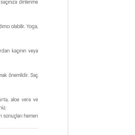
 saçınıza dinlenme 
mcı olabilir. Yoga, 
ardan kaçının veya 
ak önemlidir. Saç 
urta, aloe vera ve 
niz.
m sonuçları hemen 