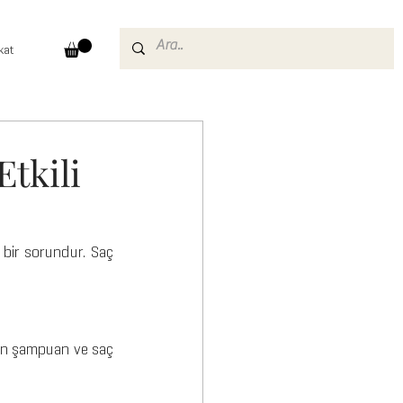
kat
tkili
 bir sorundur. Saç 
un şampuan ve saç 