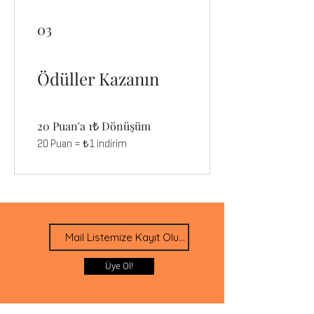
03
Ödüller Kazanın
20 Puan'a 1₺ Dönüşüm
20 Puan = ₺1 indirim
Üye Ol!