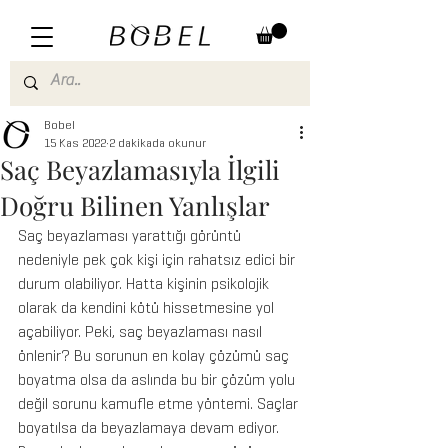
Bobel
15 Kas 2022
2 dakikada okunur
Saç Beyazlamasıyla İlgili
Doğru Bilinen Yanlışlar
Saç beyazlaması yarattığı görüntü 
nedeniyle pek çok kişi için rahatsız edici bir 
durum olabiliyor. Hatta kişinin psikolojik 
olarak da kendini kötü hissetmesine yol 
açabiliyor. Peki, saç beyazlaması nasıl 
önlenir? Bu sorunun en kolay çözümü saç 
boyatma olsa da aslında bu bir çözüm yolu 
değil sorunu kamufle etme yöntemi. Saçlar 
boyatılsa da beyazlamaya devam ediyor. 