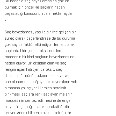
Bu nedenle saç beyazlamasına çözüm 
bulmak için öncelikle saçların neden 
beyazladığı konusunu irdelemekte fayda 
var.
Saç beyazlaması, yaş ile birlikte gelişen bir 
süreç olarak değerlendirilse de bu duruma 
çok sayıda faktör etki ediyor. Temel olarak 
saçlarda hidrojen peroksit denilen 
maddenin birikimi saçların beyazlamasına 
neden oluyor. Bir oksidan olan ve saç 
rengini açan hidrojen peroksit, saç 
diplerinin ömrünün tükenmesine ve yeni 
saç oluşumunu sağlayacak kaynakların yok 
olmasına yol açıyor. Hidrojen peroksit 
birikmesi, saçlara renk sağlayan melanin 
maddesinin sentez edilmesine de engel 
oluyor. Yaşa bağlı olarak peroksit üretimi 
artıyor. Ancak bilinenin aksine tek faktör 