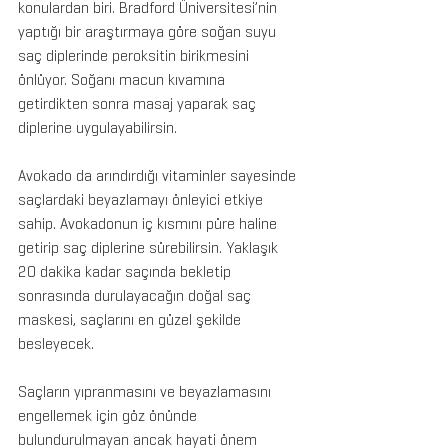
konulardan biri. Bradford Üniversitesi’nin 
yaptığı bir araştırmaya göre soğan suyu 
saç diplerinde peroksitin birikmesini 
önlüyor. Soğanı macun kıvamına 
getirdikten sonra masaj yaparak saç 
diplerine uygulayabilirsin.
Avokado da arındırdığı vitaminler sayesinde 
saçlardaki beyazlamayı önleyici etkiye 
sahip. Avokadonun iç kısmını püre haline 
getirip saç diplerine sürebilirsin. Yaklaşık 
20 dakika kadar saçında bekletip 
sonrasında durulayacağın doğal saç 
maskesi, saçlarını en güzel şekilde 
besleyecek.
Saçların yıpranmasını ve beyazlamasını 
engellemek için göz önünde 
bulundurulmayan ancak hayati önem 