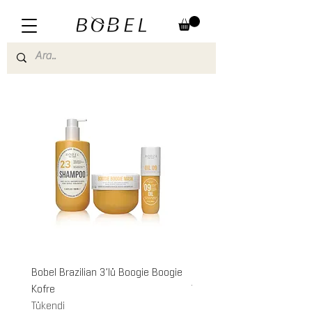
Bobel Brazilian 3’lü Boogie Boogie
Bobel Boogie Boogie Mask
Kofre
Tükendi
Tükendi